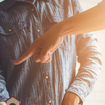
。
のか？そんな疑問を払拭する為に当社ではより専門性の高い案件に特化
詳細はこちら
O
UR STRENGTH
比較して安心！さくらみなとエステートの強み
シャルプランナーによる個人資産設計。