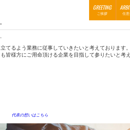
GREETING
ARBI
ご挨拶
任意
。
。
に立てるよう業務に従事していきたいと考えております
らも皆様方にご用命頂ける企業を目指して参りたいと考
代表の想いはこちら