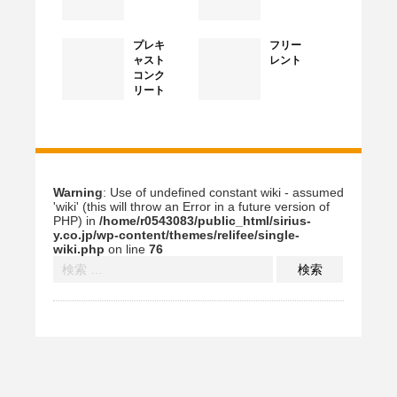
プレキ
フリー
ャスト
レント
コンク
リート
Warning
: Use of undefined constant wiki - assumed
'wiki' (this will throw an Error in a future version of
PHP) in
/home/r0543083/public_html/sirius-
y.co.jp/wp-content/themes/relifee/single-
wiki.php
on line
76