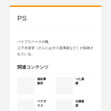
PS
パイプスペースの略。
上下水道管（さらにはガス湯沸器など）が収納さ
れている。
関連コンテンツ
福祉事
べた基
務所
礎
ペアガ
分譲賃
ラス
貸