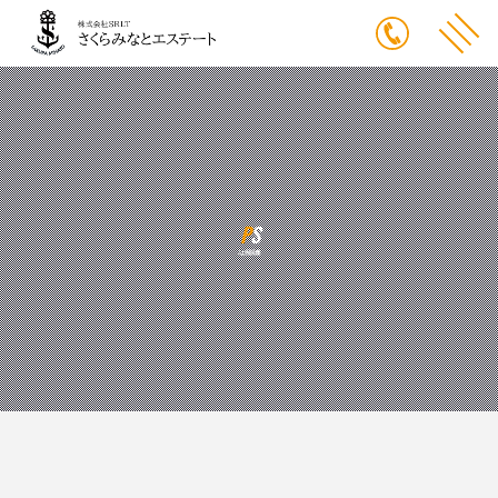
PS
は用語集