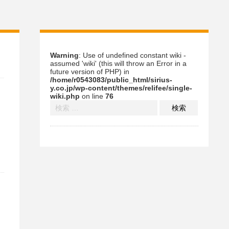
Warning
: Use of undefined constant wiki -
assumed 'wiki' (this will throw an Error in a
future version of PHP) in
/home/r0543083/public_html/sirius-
y.co.jp/wp-content/themes/relifee/single-
wiki.php
on line
76