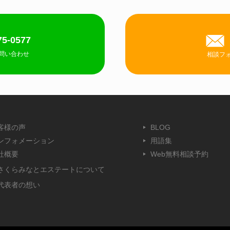
75-0577
問い合わせ
相談フ
客様の声
BLOG
ンフォメーション
用語集
社概要
Web無料相談予約
さくらみなとエステートについて
代表者の想い