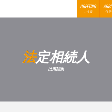
GREETING
ARBI
ご挨拶
任意
法定相続人
は用語集