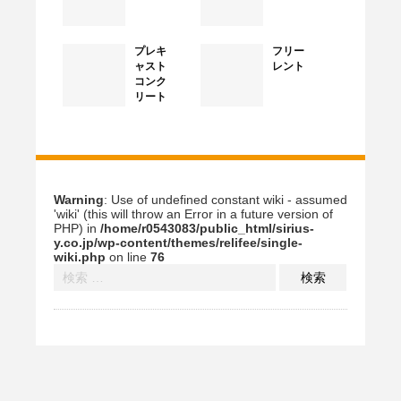
プレキ
フリー
ャスト
レント
コンク
リート
Warning
: Use of undefined constant wiki - assumed
'wiki' (this will throw an Error in a future version of
PHP) in
/home/r0543083/public_html/sirius-
y.co.jp/wp-content/themes/relifee/single-
wiki.php
on line
76