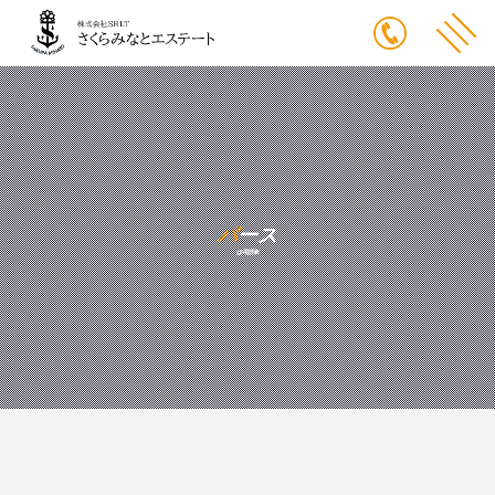
パース
は用語集