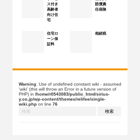
ス付き
賠償責
高齢者
任保険
向け住
宅
住宅ロ
相続税
ーン保
証料
Warning
: Use of undefined constant wiki - assumed
'wiki' (this will throw an Error in a future version of
PHP) in
/home/r0543083/public_html/sirius-
y.co.jp/wp-content/themes/relifee/single-
wiki.php
on line
76