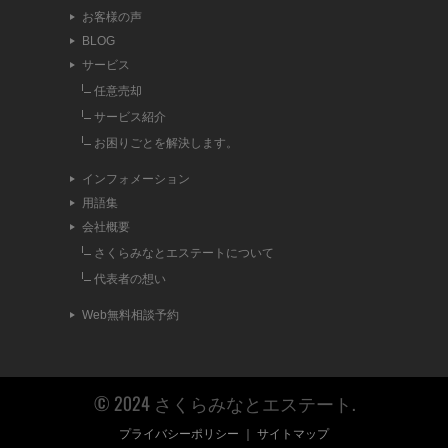
お客様の声
BLOG
サービス
任意売却
サービス紹介
お困りごとを解決します。
インフォメーション
用語集
会社概要
さくらみなとエステートについて
代表者の想い
Web無料相談予約
© 2024 さくらみなとエステート.
プライバシーポリシー
｜
サイトマップ